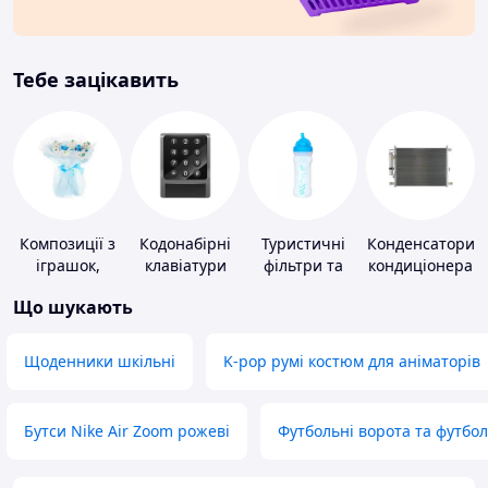
Тебе зацікавить
Композиції з
Кодонабірні
Туристичні
Конденсатори
іграшок,
клавіатури
фільтри та
кондиціонера
одягу,
пігулки для
Що шукають
підгузків
питної води
Щоденники шкільні
K-pop румі костюм для аніматорів
Бутси Nike Air Zoom рожеві
Футбольні ворота та футбо