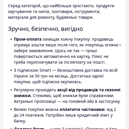
Серед категорій, що найбільше зростають: продукти
харчування та напої, зоотовари, інструменти,
матеріали для ремонту, будівельні товари.
Зручно, безпечно, вигідно
Пром-оплата
захищає кожну покупку: продавець
отримує кошти лише після того, як покупець огляне і
забере замовлення. Щось не так — гроші
повертаються автоматично на картку. Плюс не
треба переплачувати за післяплату на пошті.
З підпискою Smart — безкоштовна доставка по всій
Україні за 50 грн на місяць. Достатньо однієї
покупки, щоб підписка окупилась.
Регулярно проходять
акції від продавців та сезонні
знижки.
Стежимо, щоб знижки були справжніми.
Актуальні пропозиції — на головній або в застосунку.
Великі покупки можна
оплатити частинами
: від 2
до 24 платежів. Потрібен лише кредитний ліміт у
банку.
Додаток Prom
— у топ-3 категорії «Покупки» в App