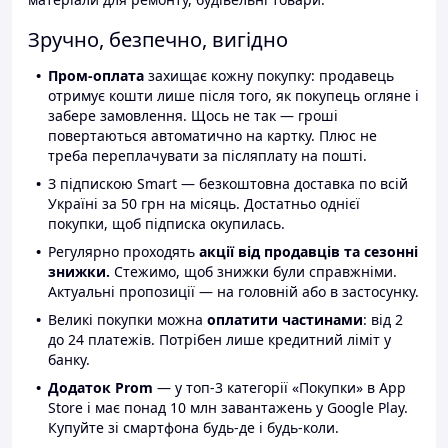
Зручно, безпечно, вигідно
Пром-оплата
захищає кожну покупку: продавець
отримує кошти лише після того, як покупець огляне і
забере замовлення. Щось не так — гроші
повертаються автоматично на картку. Плюс не
треба переплачувати за післяплату на пошті.
З підпискою Smart — безкоштовна доставка по всій
Україні за 50 грн на місяць. Достатньо однієї
покупки, щоб підписка окупилась.
Регулярно проходять
акції від продавців та сезонні
знижки.
Стежимо, щоб знижки були справжніми.
Актуальні пропозиції — на головній або в застосунку.
Великі покупки можна
оплатити частинами
: від 2
до 24 платежів. Потрібен лише кредитний ліміт у
банку.
Додаток Prom
— у топ-3 категорії «Покупки» в App
Store і має понад 10 млн завантажень у Google Play.
Купуйте зі смартфона будь-де і будь-коли.