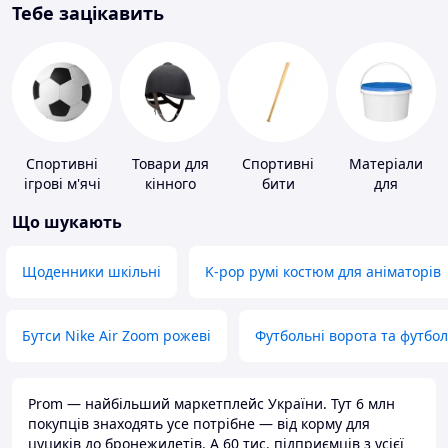
Тебе зацікавить
Спортивні
Товари для
Спортивні
Матеріали
ігрові м'ячі
кінного
бити
для
спорту
облаштування
Що шукають
промислових
підлог
Щоденники шкільні
K-pop румі костюм для аніматорів
Бутси Nike Air Zoom рожеві
Футбольні ворота та футбо
Prom — найбільший маркетплейс України. Тут 6 млн
покупців знаходять усе потрібне — від корму для
цуциків до бронежилетів. А 60 тис. підприємців з усієї