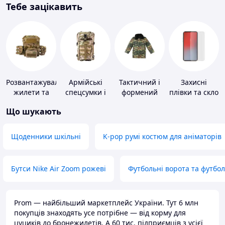
Тебе зацікавить
Розвантажувальні
Армійські
Тактичний і
Захисні
жилети та
спецсумки і
формений
плівки та скло
плитоноски
рюкзаки
одяг
для
Що шукають
без плит
портативних
пристроїв
Щоденники шкільні
K-pop румі костюм для аніматорів
Бутси Nike Air Zoom рожеві
Футбольні ворота та футбо
Prom — найбільший маркетплейс України. Тут 6 млн
покупців знаходять усе потрібне — від корму для
цуциків до бронежилетів. А 60 тис. підприємців з усієї