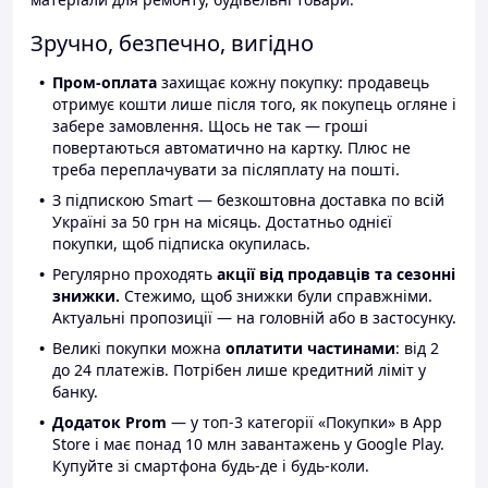
Зручно, безпечно, вигідно
Пром-оплата
захищає кожну покупку: продавець
отримує кошти лише після того, як покупець огляне і
забере замовлення. Щось не так — гроші
повертаються автоматично на картку. Плюс не
треба переплачувати за післяплату на пошті.
З підпискою Smart — безкоштовна доставка по всій
Україні за 50 грн на місяць. Достатньо однієї
покупки, щоб підписка окупилась.
Регулярно проходять
акції від продавців та сезонні
знижки.
Стежимо, щоб знижки були справжніми.
Актуальні пропозиції — на головній або в застосунку.
Великі покупки можна
оплатити частинами
: від 2
до 24 платежів. Потрібен лише кредитний ліміт у
банку.
Додаток Prom
— у топ-3 категорії «Покупки» в App
Store і має понад 10 млн завантажень у Google Play.
Купуйте зі смартфона будь-де і будь-коли.