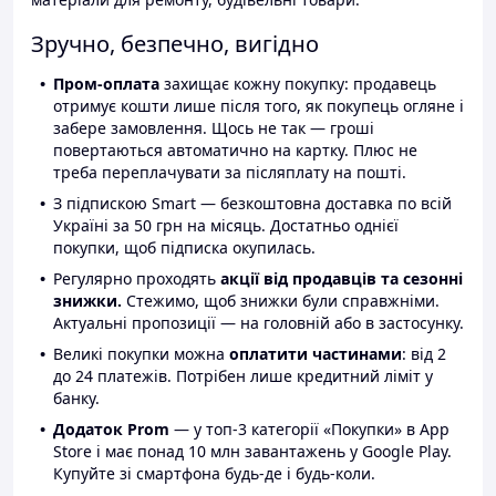
Зручно, безпечно, вигідно
Пром-оплата
захищає кожну покупку: продавець
отримує кошти лише після того, як покупець огляне і
забере замовлення. Щось не так — гроші
повертаються автоматично на картку. Плюс не
треба переплачувати за післяплату на пошті.
З підпискою Smart — безкоштовна доставка по всій
Україні за 50 грн на місяць. Достатньо однієї
покупки, щоб підписка окупилась.
Регулярно проходять
акції від продавців та сезонні
знижки.
Стежимо, щоб знижки були справжніми.
Актуальні пропозиції — на головній або в застосунку.
Великі покупки можна
оплатити частинами
: від 2
до 24 платежів. Потрібен лише кредитний ліміт у
банку.
Додаток Prom
— у топ-3 категорії «Покупки» в App
Store і має понад 10 млн завантажень у Google Play.
Купуйте зі смартфона будь-де і будь-коли.