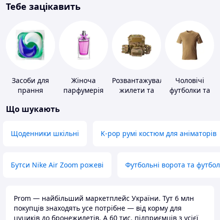
Тебе зацікавить
Засоби для
Жіноча
Розвантажувальні
Чоловічі
прання
парфумерія
жилети та
футболки та
плитоноски
майки
Що шукають
без плит
Щоденники шкільні
K-pop румі костюм для аніматорів
Бутси Nike Air Zoom рожеві
Футбольні ворота та футбо
Prom — найбільший маркетплейс України. Тут 6 млн
покупців знаходять усе потрібне — від корму для
цуциків до бронежилетів. А 60 тис. підприємців з усієї