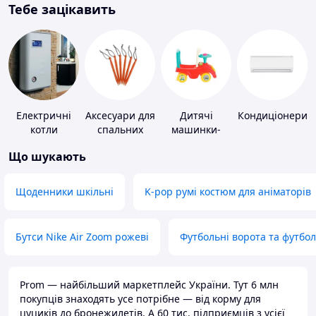
Тебе зацікавить
Електричні
Аксесуари для
Дитячі
Кондиціонери
котли
спальних
машинки-
мішків,
каталки
Що шукають
карематів та
наметів
Щоденники шкільні
K-pop румі костюм для аніматорів
Бутси Nike Air Zoom рожеві
Футбольні ворота та футбо
Prom — найбільший маркетплейс України. Тут 6 млн
покупців знаходять усе потрібне — від корму для
цуциків до бронежилетів. А 60 тис. підприємців з усієї