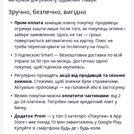
Зручно, безпечно, вигідно
Пром-оплата
захищає кожну покупку: продавець
отримує кошти лише після того, як покупець огляне і
забере замовлення. Щось не так — гроші
повертаються автоматично на картку. Плюс не
треба переплачувати за післяплату на пошті.
З підпискою Smart — безкоштовна доставка по всій
Україні за 50 грн на місяць. Достатньо однієї
покупки, щоб підписка окупилась.
Регулярно проходять
акції від продавців та сезонні
знижки.
Стежимо, щоб знижки були справжніми.
Актуальні пропозиції — на головній або в застосунку.
Великі покупки можна
оплатити частинами
: від 2
до 24 платежів. Потрібен лише кредитний ліміт у
банку.
Додаток Prom
— у топ-3 категорії «Покупки» в App
Store і має понад 10 млн завантажень у Google Play.
Купуйте зі смартфона будь-де і будь-коли.