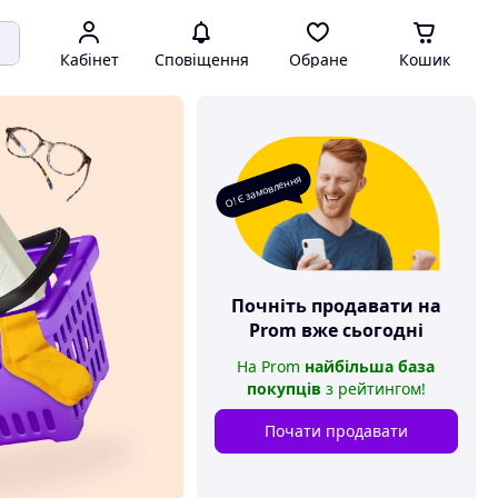
Кабінет
Сповіщення
Обране
Кошик
О! Є замовлення
Почніть продавати на
Prom
вже сьогодні
На
Prom
найбільша база
покупців
з рейтингом
!
Почати продавати