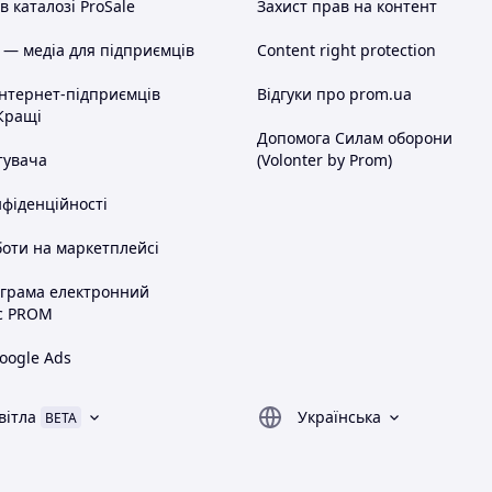
 каталозі ProSale
Захист прав на контент
 — медіа для підприємців
Content right protection
інтернет-підприємців
Відгуки про prom.ua
Кращі
Допомога Силам оборони
тувача
(Volonter by Prom)
нфіденційності
оти на маркетплейсі
ограма електронний
с PROM
oogle Ads
вітла
Українська
BETA