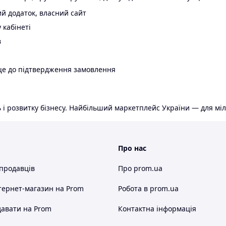
й додаток, власний сайт
 кабінеті
в
ще до підтвердження замовлення
 і розвитку бізнесу. Найбільший маркетплейс України — для міл
Про нас
 продавців
Про prom.ua
тернет-магазин
на Prom
Робота в prom.ua
авати на Prom
Контактна інформація