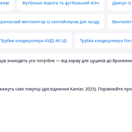
ожеві
Футбольні ворота та футбольний м'яч
Двигун із
реносний вентилятор із контейнером для льоду
Вентилят
Трубки кондиціонера АУДІ А6 Ц5
Трубка кондиціонера Ford
в знаходять усе потрібне — від корму для цуциків до бронежилет
ажуть самі покупці (дослідження Kantar, 2025). Порівнюйте пропо