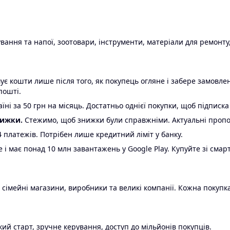
ання та напої, зоотовари, інструменти, матеріали для ремонту,
є кошти лише після того, як покупець огляне і забере замовл
пошті.
ні за 50 грн на місяць. Достатньо однієї покупки, щоб підписка
нижки.
Стежимо, щоб знижки були справжніми. Актуальні пропози
24 платежів. Потрібен лише кредитний ліміт у банку.
e і має понад 10 млн завантажень у Google Play. Купуйте зі смар
 сімейні магазини, виробники та великі компанії. Кожна покупка
ий старт, зручне керування, доступ до мільйонів покупців.