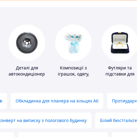
Деталі для
Композиції з
Футляри та
автокондиціонерів
іграшок, одягу,
підставки для
підгузків
коштовностей
в
Обкладинка для планера на кільцях А6
Протиударн
нверт на виписку з пологового будинку
Білий бюстгальт