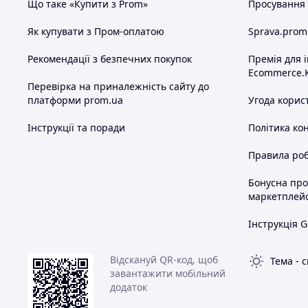
Що таке «Купити з Prom»
Просування в
Як купувати з Пром-оплатою
Sprava.prom
Рекомендації з безпечних покупок
Премія для 
Ecommerce.
Перевірка на приналежність сайту до
платформи prom.ua
Угода корис
Інструкції та поради
Політика ко
Правила роб
Бонусна пр
маркетплей
Інструкція G
Відскануй QR-код, щоб
Тема
-
с
завантажити мобільний
додаток