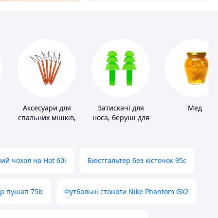
Аксесуари для
Затискачі для
Мед
спальних мішків,
носа, беруші для
карематів та
плавання
наметів
ий чохол на Hot 60i
Бюстгальтер без кісточок 95с
ер пушап 75b
Футбольні стоноги Nike Phantom GX2