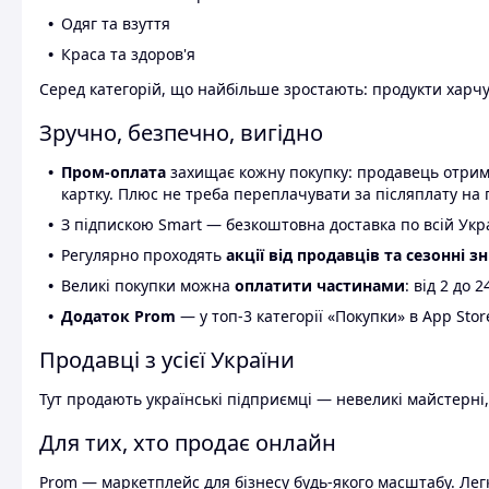
Одяг та взуття
Краса та здоров'я
Серед категорій, що найбільше зростають: продукти харчув
Зручно, безпечно, вигідно
Пром-оплата
захищає кожну покупку: продавець отриму
картку. Плюс не треба переплачувати за післяплату на 
З підпискою Smart — безкоштовна доставка по всій Украї
Регулярно проходять
акції від продавців та сезонні з
Великі покупки можна
оплатити частинами
: від 2 до 
Додаток Prom
— у топ-3 категорії «Покупки» в App Stor
Продавці з усієї України
Тут продають українські підприємці — невеликі майстерні,
Для тих, хто продає онлайн
Prom — маркетплейс для бізнесу будь-якого масштабу. Легк