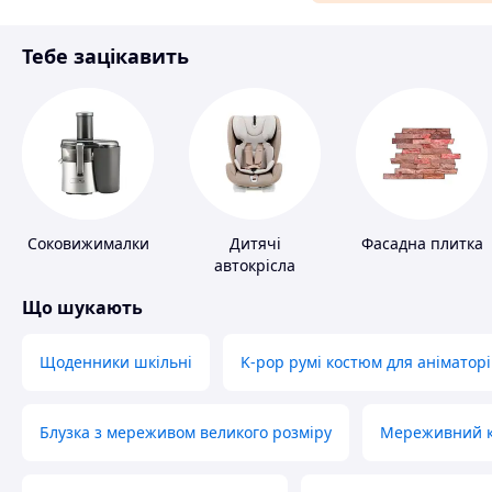
Матеріали для ремонту
Тебе зацікавить
Спорт і відпочинок
Соковижималки
Дитячі
Фасадна плитка
автокрісла
Що шукають
Щоденники шкільні
K-pop румі костюм для аніматорі
Блузка з мереживом великого розміру
Мереживний ко