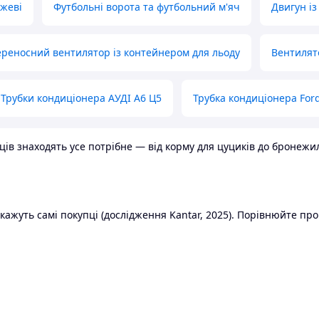
ожеві
Футбольні ворота та футбольний м'яч
Двигун із
реносний вентилятор із контейнером для льоду
Вентилят
Трубки кондиціонера АУДІ А6 Ц5
Трубка кондиціонера Ford
в знаходять усе потрібне — від корму для цуциків до бронежилет
ажуть самі покупці (дослідження Kantar, 2025). Порівнюйте пропо