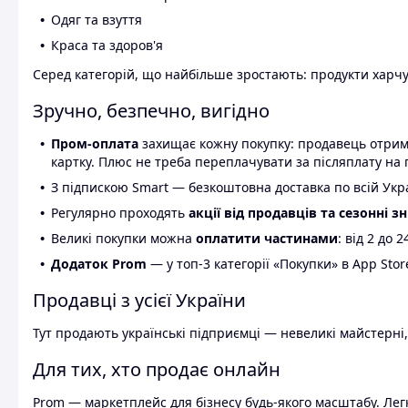
Одяг та взуття
Краса та здоров'я
Серед категорій, що найбільше зростають: продукти харчув
Зручно, безпечно, вигідно
Пром-оплата
захищає кожну покупку: продавець отриму
картку. Плюс не треба переплачувати за післяплату на 
З підпискою Smart — безкоштовна доставка по всій Украї
Регулярно проходять
акції від продавців та сезонні з
Великі покупки можна
оплатити частинами
: від 2 до 
Додаток Prom
— у топ-3 категорії «Покупки» в App Stor
Продавці з усієї України
Тут продають українські підприємці — невеликі майстерні,
Для тих, хто продає онлайн
Prom — маркетплейс для бізнесу будь-якого масштабу. Легк