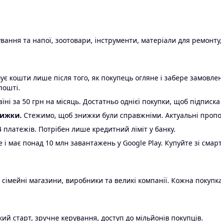
ання та напої, зоотовари, інструменти, матеріали для ремонту,
є кошти лише після того, як покупець огляне і забере замовл
пошті.
ні за 50 грн на місяць. Достатньо однієї покупки, щоб підписка
нижки.
Стежимо, щоб знижки були справжніми. Актуальні пропози
24 платежів. Потрібен лише кредитний ліміт у банку.
e і має понад 10 млн завантажень у Google Play. Купуйте зі смар
 сімейні магазини, виробники та великі компанії. Кожна покупка
ий старт, зручне керування, доступ до мільйонів покупців.