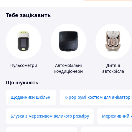
Матеріали для ремонту
Тебе зацікавить
Спорт і відпочинок
Пульсометри
Автомобільні
Дитячі
кондиціонери
автокрісла
Що шукають
Щоденники шкільні
K-pop румі костюм для аніматорі
Блузка з мереживом великого розміру
Мереживний ко