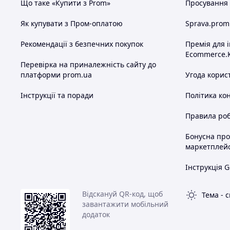
Що таке «Купити з Prom»
Просування в
Як купувати з Пром-оплатою
Sprava.prom
Рекомендації з безпечних покупок
Премія для 
Ecommerce.
Перевірка на приналежність сайту до
платформи prom.ua
Угода корис
Інструкції та поради
Політика ко
Правила роб
Бонусна пр
маркетплей
Інструкція G
Відскануй QR-код, щоб
Тема
-
с
завантажити мобільний
додаток