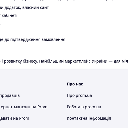
й додаток, власний сайт
 кабінеті
в
ще до підтвердження замовлення
 і розвитку бізнесу. Найбільший маркетплейс України — для міл
Про нас
 продавців
Про prom.ua
тернет-магазин
на Prom
Робота в prom.ua
авати на Prom
Контактна інформація