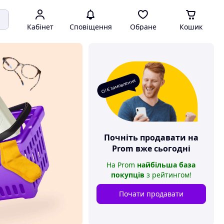
Кабінет
Сповіщення
Обране
Кошик
О! Є замовлення
Почніть продавати на
Prom
вже сьогодні
На
Prom
найбільша база
покупців
з рейтингом
!
Почати продавати