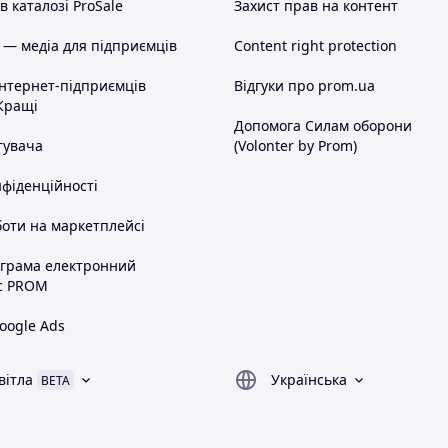
 каталозі ProSale
Захист прав на контент
 — медіа для підприємців
Content right protection
інтернет-підприємців
Відгуки про prom.ua
Кращі
Допомога Силам оборони
тувача
(Volonter by Prom)
нфіденційності
оти на маркетплейсі
ограма електронний
с PROM
oogle Ads
вітла
Українська
BETA