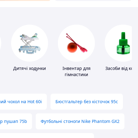
Дитячі ходунки
Інвентар для
Засоби від ком
гімнастики
ий чохол на Hot 60i
Бюстгальтер без кісточок 95с
ер пушап 75b
Футбольні стоноги Nike Phantom GX2