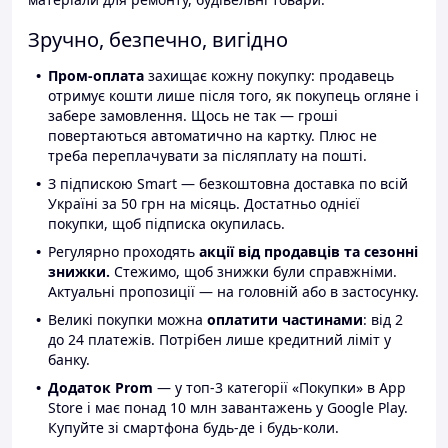
Зручно, безпечно, вигідно
Пром-оплата
захищає кожну покупку: продавець
отримує кошти лише після того, як покупець огляне і
забере замовлення. Щось не так — гроші
повертаються автоматично на картку. Плюс не
треба переплачувати за післяплату на пошті.
З підпискою Smart — безкоштовна доставка по всій
Україні за 50 грн на місяць. Достатньо однієї
покупки, щоб підписка окупилась.
Регулярно проходять
акції від продавців та сезонні
знижки.
Стежимо, щоб знижки були справжніми.
Актуальні пропозиції — на головній або в застосунку.
Великі покупки можна
оплатити частинами
: від 2
до 24 платежів. Потрібен лише кредитний ліміт у
банку.
Додаток Prom
— у топ-3 категорії «Покупки» в App
Store і має понад 10 млн завантажень у Google Play.
Купуйте зі смартфона будь-де і будь-коли.