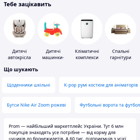
Тебе зацікавить
Дитячі
Дитячі
Кліматичні
Спальні
автокрісла
машинки-
комплекси
гарнітури
каталки
Що шукають
Щоденники шкільні
K-pop румі костюм для аніматорів
Бутси Nike Air Zoom рожеві
Футбольні ворота та футбо
Prom — найбільший маркетплейс України. Тут 6 млн
покупців знаходять усе потрібне — від корму для
цуциків до бронежилетів. А 60 тис. підприємців з усієї