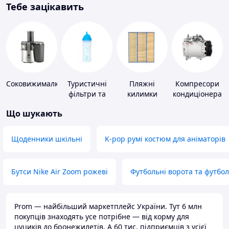
Тебе зацікавить
Соковижималки
Туристичні
Пляжні
Компресори
фільтри та
килимки
кондиціонера
пігулки для
Що шукають
питної води
Щоденники шкільні
K-pop румі костюм для аніматорів
Бутси Nike Air Zoom рожеві
Футбольні ворота та футбо
Prom — найбільший маркетплейс України. Тут 6 млн
покупців знаходять усе потрібне — від корму для
цуциків до бронежилетів. А 60 тис. підприємців з усієї