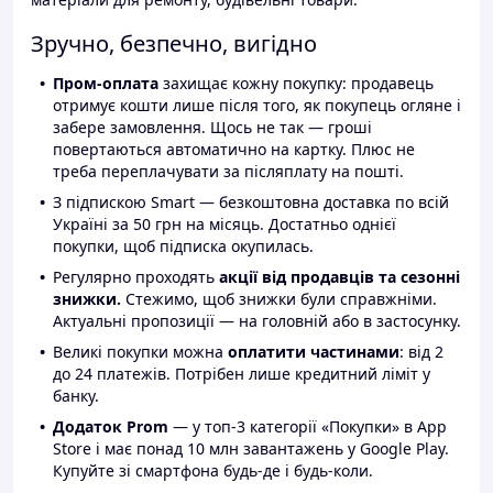
Зручно, безпечно, вигідно
Пром-оплата
захищає кожну покупку: продавець
отримує кошти лише після того, як покупець огляне і
забере замовлення. Щось не так — гроші
повертаються автоматично на картку. Плюс не
треба переплачувати за післяплату на пошті.
З підпискою Smart — безкоштовна доставка по всій
Україні за 50 грн на місяць. Достатньо однієї
покупки, щоб підписка окупилась.
Регулярно проходять
акції від продавців та сезонні
знижки.
Стежимо, щоб знижки були справжніми.
Актуальні пропозиції — на головній або в застосунку.
Великі покупки можна
оплатити частинами
: від 2
до 24 платежів. Потрібен лише кредитний ліміт у
банку.
Додаток Prom
— у топ-3 категорії «Покупки» в App
Store і має понад 10 млн завантажень у Google Play.
Купуйте зі смартфона будь-де і будь-коли.