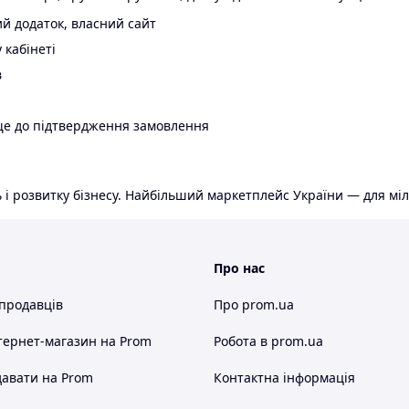
й додаток, власний сайт
 кабінеті
в
ще до підтвердження замовлення
 і розвитку бізнесу. Найбільший маркетплейс України — для міл
Про нас
 продавців
Про prom.ua
тернет-магазин
на Prom
Робота в prom.ua
авати на Prom
Контактна інформація