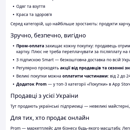
Одяг та взуття
Краса та здоров'я
Серед категорій, що найбільше зростають: продукти харчув
Зручно, безпечно, вигідно
Пром-оплата
захищає кожну покупку: продавець отриму
картку. Плюс не треба переплачувати за післяплату на 
З підпискою Smart — безкоштовна доставка по всій Украї
Регулярно проходять
акції від продавців та сезонні з
Великі покупки можна
оплатити частинами
: від 2 до 
Додаток Prom
— у топ-3 категорії «Покупки» в App Stor
Продавці з усієї України
Тут продають українські підприємці — невеликі майстерні,
Для тих, хто продає онлайн
Prom — маркетплейс для бізнесу будь-якого масштабу. Легк