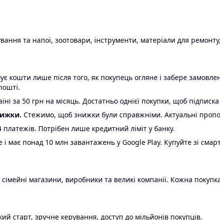
ання та напої, зоотовари, інструменти, матеріали для ремонту,
є кошти лише після того, як покупець огляне і забере замовл
пошті.
ні за 50 грн на місяць. Достатньо однієї покупки, щоб підписка
нижки.
Стежимо, щоб знижки були справжніми. Актуальні пропози
24 платежів. Потрібен лише кредитний ліміт у банку.
e і має понад 10 млн завантажень у Google Play. Купуйте зі смар
 сімейні магазини, виробники та великі компанії. Кожна покупка
ий старт, зручне керування, доступ до мільйонів покупців.