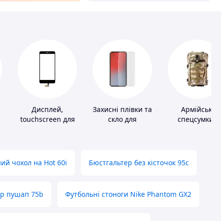
Дисплей,
Захисні плівки та
Армійські
touchscreen для
скло для
спецсумки і
телефонів
портативних
рюкзаки
пристроїв
ий чохол на Hot 60i
Бюстгальтер без кісточок 95с
ер пушап 75b
Футбольні стоноги Nike Phantom GX2