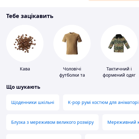
Матеріали для ремонту
Тебе зацікавить
Спорт і відпочинок
Кава
Чоловічі
Тактичний і
футболки та
формений одяг
майки
Що шукають
Щоденники шкільні
K-pop румі костюм для аніматорі
Блузка з мереживом великого розміру
Мереживний ко