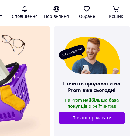
т
Сповіщення
Порівняння
Обране
Кошик
О! Є замовлення
Почніть продавати на
Prom
вже сьогодні
На
Prom
найбільша база
покупців
з рейтингом
!
Почати продавати