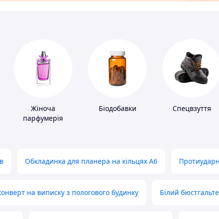
Жіноча
Біодобавки
Спецвзуття
парфумерія
в
Обкладинка для планера на кільцях А6
Протиударн
нверт на виписку з пологового будинку
Білий бюстгальт