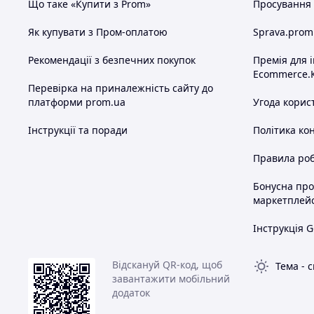
Що таке «Купити з Prom»
Просування в
Як купувати з Пром-оплатою
Sprava.prom
Рекомендації з безпечних покупок
Премія для 
Ecommerce.
Перевірка на приналежність сайту до
платформи prom.ua
Угода корис
Інструкції та поради
Політика ко
Правила роб
Бонусна пр
маркетплей
Інструкція G
Відскануй QR-код, щоб
Тема
-
с
завантажити мобільний
додаток