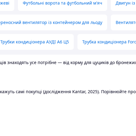
ожеві
Футбольні ворота та футбольний м'яч
Двигун із
реносний вентилятор із контейнером для льоду
Вентилят
Трубки кондиціонера АУДІ А6 Ц5
Трубка кондиціонера Ford
в знаходять усе потрібне — від корму для цуциків до бронежилет
ажуть самі покупці (дослідження Kantar, 2025). Порівнюйте пропо