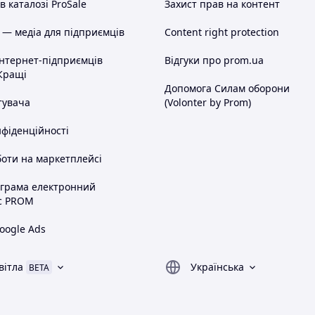
 каталозі ProSale
Захист прав на контент
 — медіа для підприємців
Content right protection
інтернет-підприємців
Відгуки про prom.ua
Кращі
Допомога Силам оборони
тувача
(Volonter by Prom)
нфіденційності
оти на маркетплейсі
ограма електронний
с PROM
oogle Ads
вітла
Українська
BETA