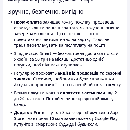
Зручно, безпечно, вигідно
Пром-оплата
захищає кожну покупку: продавець
отримує кошти лише після того, як покупець огляне і
забере замовлення. Щось не так — гроші
повертаються автоматично на картку. Плюс не
треба переплачувати за післяплату на пошті.
З підпискою Smart — безкоштовна доставка по всій
Україні за 50 грн на місяць. Достатньо однієї
покупки, щоб підписка окупилась.
Регулярно проходять
акції від продавців та сезонні
знижки.
Стежимо, щоб знижки були справжніми.
Актуальні пропозиції — на головній або в застосунку.
Великі покупки можна
оплатити частинами
: від 2
до 24 платежів. Потрібен лише кредитний ліміт у
банку.
Додаток Prom
— у топ-3 категорії «Покупки» в App
Store і має понад 10 млн завантажень у Google Play.
Купуйте зі смартфона будь-де і будь-коли.