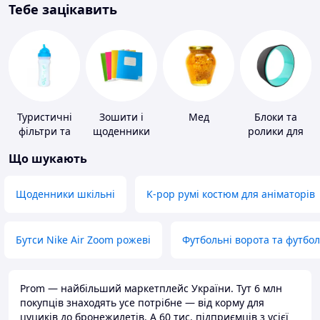
Тебе зацікавить
Туристичні
Зошити і
Мед
Блоки та
фільтри та
щоденники
ролики для
пігулки для
йоги
Що шукають
питної води
Щоденники шкільні
K-pop румі костюм для аніматорів
Бутси Nike Air Zoom рожеві
Футбольні ворота та футбо
Prom — найбільший маркетплейс України. Тут 6 млн
покупців знаходять усе потрібне — від корму для
цуциків до бронежилетів. А 60 тис. підприємців з усієї