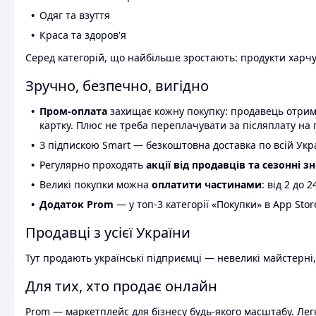
Одяг та взуття
Краса та здоров'я
Серед категорій, що найбільше зростають: продукти харчув
Зручно, безпечно, вигідно
Пром-оплата
захищає кожну покупку: продавець отриму
картку. Плюс не треба переплачувати за післяплату на 
З підпискою Smart — безкоштовна доставка по всій Украї
Регулярно проходять
акції від продавців та сезонні з
Великі покупки можна
оплатити частинами
: від 2 до 
Додаток Prom
— у топ-3 категорії «Покупки» в App Stor
Продавці з усієї України
Тут продають українські підприємці — невеликі майстерні,
Для тих, хто продає онлайн
Prom — маркетплейс для бізнесу будь-якого масштабу. Легк