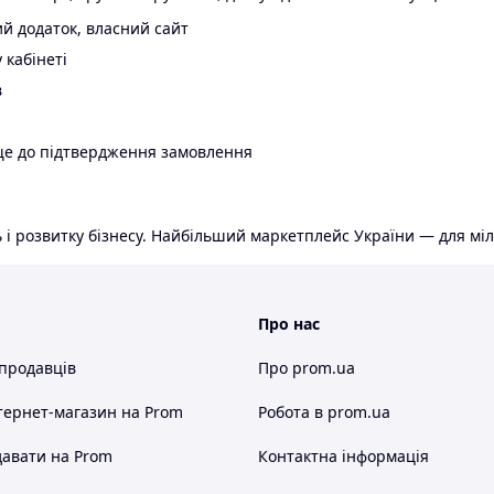
й додаток, власний сайт
 кабінеті
в
ще до підтвердження замовлення
 і розвитку бізнесу. Найбільший маркетплейс України — для міл
Про нас
 продавців
Про prom.ua
тернет-магазин
на Prom
Робота в prom.ua
авати на Prom
Контактна інформація