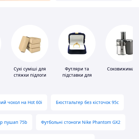
Сухі суміші для
Футляри та
Соковижималк
стяжки підлоги
підставки для
коштовностей
ий чохол на Hot 60i
Бюстгальтер без кісточок 95с
ер пушап 75b
Футбольні стоноги Nike Phantom GX2