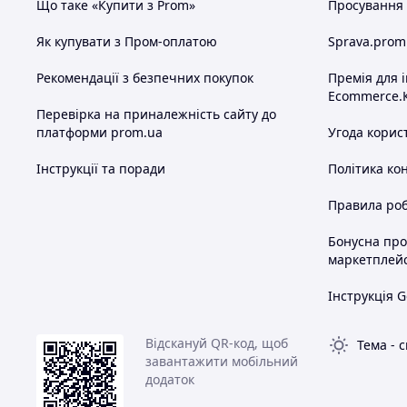
Що таке «Купити з Prom»
Просування в
Як купувати з Пром-оплатою
Sprava.prom
Рекомендації з безпечних покупок
Премія для 
Ecommerce.
Перевірка на приналежність сайту до
платформи prom.ua
Угода корис
Інструкції та поради
Політика ко
Правила роб
Бонусна пр
маркетплей
Інструкція G
Відскануй QR-код, щоб
Тема
-
с
завантажити мобільний
додаток