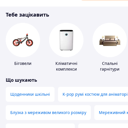
Матеріали для ремонту
Тебе зацікавить
Спорт і відпочинок
Біговели
Кліматичні
Спальні
комплекси
гарнітури
Що шукають
Щоденники шкільні
K-pop румі костюм для аніматорі
Блузка з мереживом великого розміру
Мереживний ко