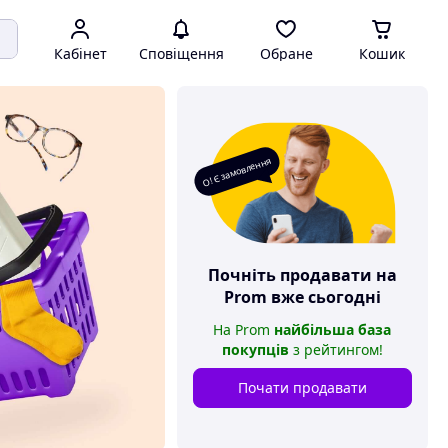
Кабінет
Сповіщення
Обране
Кошик
О! Є замовлення
Почніть продавати на
Prom
вже сьогодні
На
Prom
найбільша база
покупців
з рейтингом
!
Почати продавати