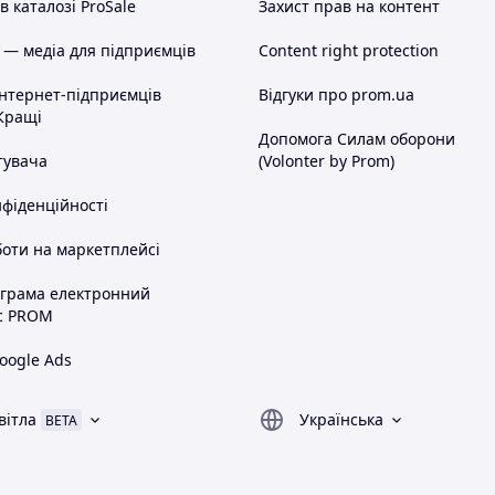
 каталозі ProSale
Захист прав на контент
 — медіа для підприємців
Content right protection
інтернет-підприємців
Відгуки про prom.ua
Кращі
Допомога Силам оборони
тувача
(Volonter by Prom)
нфіденційності
оти на маркетплейсі
ограма електронний
с PROM
oogle Ads
вітла
Українська
BETA