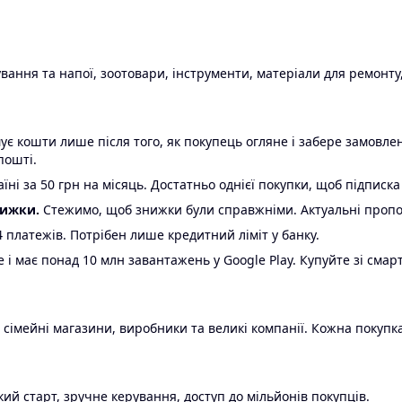
ання та напої, зоотовари, інструменти, матеріали для ремонту,
є кошти лише після того, як покупець огляне і забере замовл
пошті.
ні за 50 грн на місяць. Достатньо однієї покупки, щоб підписка
нижки.
Стежимо, щоб знижки були справжніми. Актуальні пропози
24 платежів. Потрібен лише кредитний ліміт у банку.
e і має понад 10 млн завантажень у Google Play. Купуйте зі смар
 сімейні магазини, виробники та великі компанії. Кожна покупка
ий старт, зручне керування, доступ до мільйонів покупців.