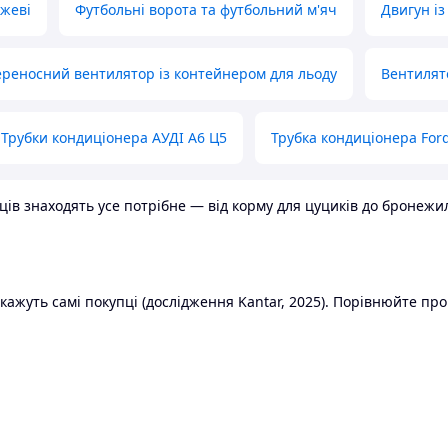
ожеві
Футбольні ворота та футбольний м'яч
Двигун із
реносний вентилятор із контейнером для льоду
Вентилят
Трубки кондиціонера АУДІ А6 Ц5
Трубка кондиціонера Ford
в знаходять усе потрібне — від корму для цуциків до бронежилет
ажуть самі покупці (дослідження Kantar, 2025). Порівнюйте пропо