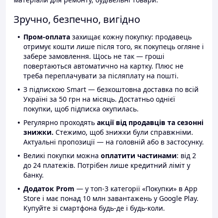
Зручно, безпечно, вигідно
Пром-оплата
захищає кожну покупку: продавець
отримує кошти лише після того, як покупець огляне і
забере замовлення. Щось не так — гроші
повертаються автоматично на картку. Плюс не
треба переплачувати за післяплату на пошті.
З підпискою Smart — безкоштовна доставка по всій
Україні за 50 грн на місяць. Достатньо однієї
покупки, щоб підписка окупилась.
Регулярно проходять
акції від продавців та сезонні
знижки.
Стежимо, щоб знижки були справжніми.
Актуальні пропозиції — на головній або в застосунку.
Великі покупки можна
оплатити частинами
: від 2
до 24 платежів. Потрібен лише кредитний ліміт у
банку.
Додаток Prom
— у топ-3 категорії «Покупки» в App
Store і має понад 10 млн завантажень у Google Play.
Купуйте зі смартфона будь-де і будь-коли.