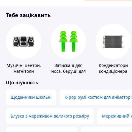
Матеріали для ремонту
Тебе зацікавить
Спорт і відпочинок
Музичні центри,
Затискачі для
Конденсатори
магнітоли
носа, беруші для
кондиціонера
плавання
Що шукають
Щоденники шкільні
K-pop румі костюм для аніматорі
Блузка з мереживом великого розміру
Мереживний ко