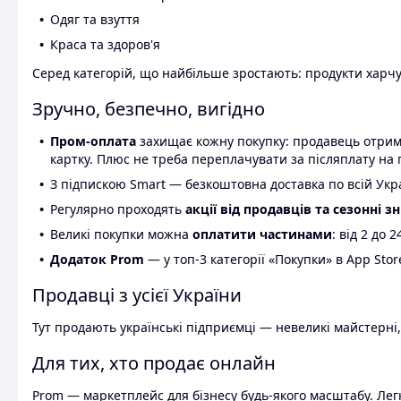
Одяг та взуття
Краса та здоров'я
Серед категорій, що найбільше зростають: продукти харчув
Зручно, безпечно, вигідно
Пром-оплата
захищає кожну покупку: продавець отриму
картку. Плюс не треба переплачувати за післяплату на 
З підпискою Smart — безкоштовна доставка по всій Украї
Регулярно проходять
акції від продавців та сезонні з
Великі покупки можна
оплатити частинами
: від 2 до 
Додаток Prom
— у топ-3 категорії «Покупки» в App Stor
Продавці з усієї України
Тут продають українські підприємці — невеликі майстерні,
Для тих, хто продає онлайн
Prom — маркетплейс для бізнесу будь-якого масштабу. Легк