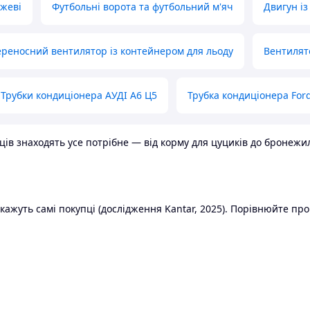
ожеві
Футбольні ворота та футбольний м'яч
Двигун із
реносний вентилятор із контейнером для льоду
Вентилят
Трубки кондиціонера АУДІ А6 Ц5
Трубка кондиціонера Ford
в знаходять усе потрібне — від корму для цуциків до бронежилет
ажуть самі покупці (дослідження Kantar, 2025). Порівнюйте пропо