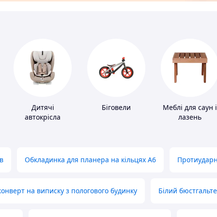
Дитячі
Біговели
Меблі для саун і
автокрісла
лазень
в
Обкладинка для планера на кільцях А6
Протиударн
нверт на виписку з пологового будинку
Білий бюстгальт