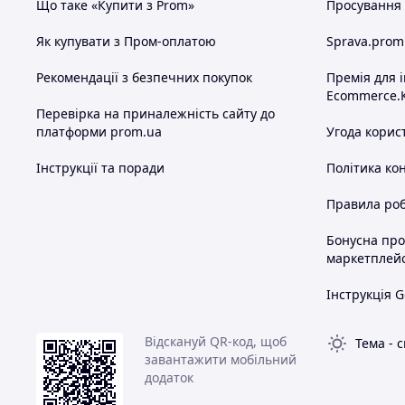
Що таке «Купити з Prom»
Просування в
Як купувати з Пром-оплатою
Sprava.prom
Рекомендації з безпечних покупок
Премія для 
Ecommerce.
Перевірка на приналежність сайту до
платформи prom.ua
Угода корис
Інструкції та поради
Політика ко
Правила роб
Бонусна пр
маркетплей
Інструкція G
Відскануй QR-код, щоб
Тема
-
с
завантажити мобільний
додаток