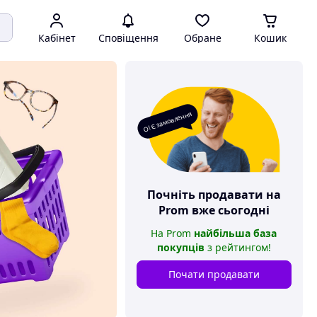
Кабінет
Сповіщення
Обране
Кошик
О! Є замовлення
Почніть продавати на
Prom
вже сьогодні
На
Prom
найбільша база
покупців
з рейтингом
!
Почати продавати