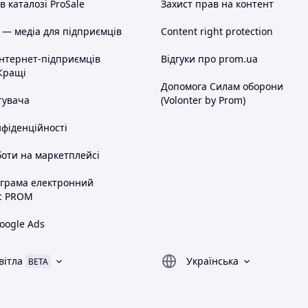
 каталозі ProSale
Захист прав на контент
 — медіа для підприємців
Content right protection
інтернет-підприємців
Відгуки про prom.ua
Кращі
Допомога Силам оборони
тувача
(Volonter by Prom)
нфіденційності
оти на маркетплейсі
ограма електронний
с PROM
oogle Ads
вітла
Українська
BETA