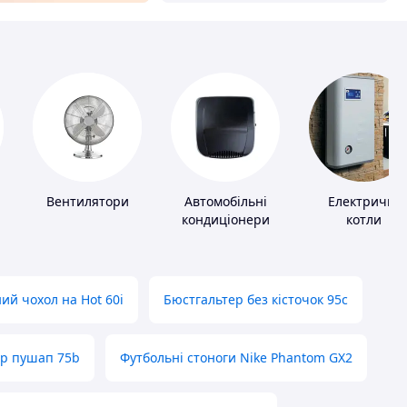
Вентилятори
Автомобільні
Електричні
кондиціонери
котли
ий чохол на Hot 60i
Бюстгальтер без кісточок 95с
ер пушап 75b
Футбольні стоноги Nike Phantom GX2