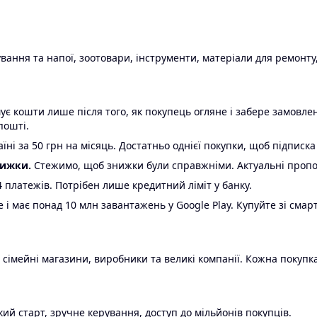
ання та напої, зоотовари, інструменти, матеріали для ремонту,
є кошти лише після того, як покупець огляне і забере замовл
пошті.
ні за 50 грн на місяць. Достатньо однієї покупки, щоб підписка
нижки.
Стежимо, щоб знижки були справжніми. Актуальні пропози
24 платежів. Потрібен лише кредитний ліміт у банку.
e і має понад 10 млн завантажень у Google Play. Купуйте зі смар
 сімейні магазини, виробники та великі компанії. Кожна покупка
ий старт, зручне керування, доступ до мільйонів покупців.