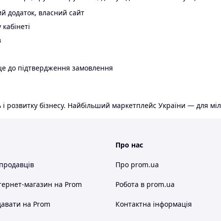
й додаток, власний сайт
 кабінеті
в
ще до підтвердження замовлення
 і розвитку бізнесу. Найбільший маркетплейс України — для міл
Про нас
 продавців
Про prom.ua
тернет-магазин
на Prom
Робота в prom.ua
авати на Prom
Контактна інформація